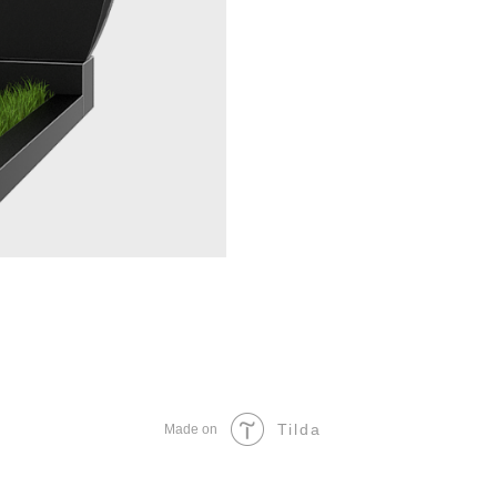
Tilda
Made on